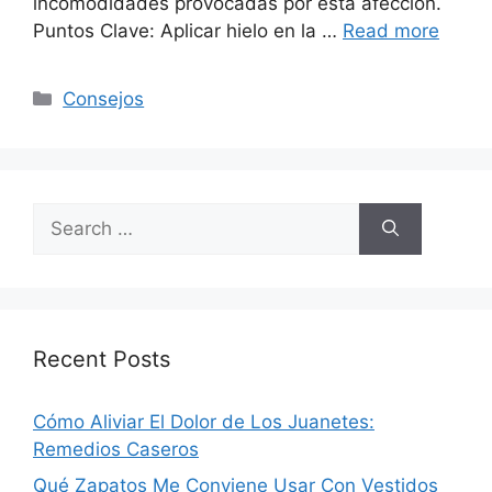
incomodidades provocadas por esta afección.
Puntos Clave: Aplicar hielo en la …
Read more
Categories
Consejos
Search
for:
Recent Posts
Cómo Aliviar El Dolor de Los Juanetes:
Remedios Caseros
Qué Zapatos Me Conviene Usar Con Vestidos